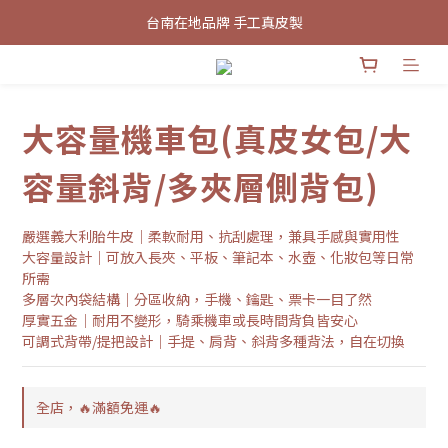
台南在地品牌 手工真皮製
新會員招募中 首次加入領取100元購物金
台南在地品牌 手工真皮製
大容量機車包(真皮女包/大
容量斜背/多夾層側背包)
嚴選義大利胎牛皮｜柔軟耐用、抗刮處理，兼具手感與實用性
大容量設計｜可放入長夾、平板、筆記本、水壺、化妝包等日常
所需
多層次內袋結構｜分區收納，手機、鑰匙、票卡一目了然
厚實五金｜耐用不變形，騎乘機車或長時間背負皆安心
可調式背帶/提把設計｜手提、肩背、斜背多種背法，自在切換
全店，🔥滿額免運🔥