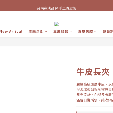
台南在地品牌 手工真皮製
台南在地品牌 手工真皮製
新會員招募中 首次加入領取100元購物金
台南在地品牌 手工真皮製
New Arrival
主題企劃
真皮鞋款
真皮包款
會員
牛皮長夾
嚴選高級頭層牛皮，以
呈現出柔韌與挺拔兼具
長夾設計，內部多卡層
滿足日常所需，讓收納