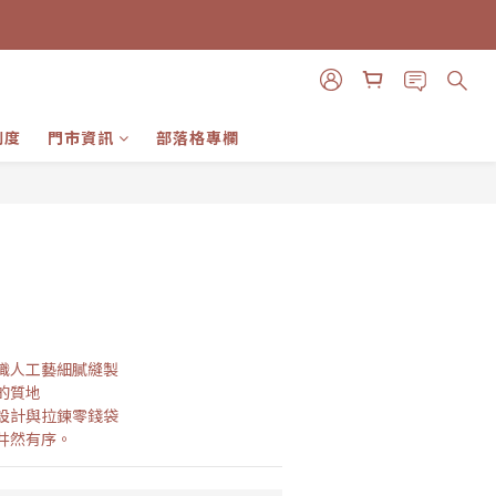
制度
門市資訊
部落格專欄
立即購買
職人工藝細膩縫製
的質地
設計與拉鍊零錢袋
井然有序。