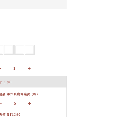
多 1 件)
購品 手作真皮零錢夾 (棕)
惠價 NT$390