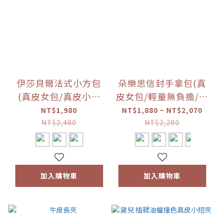
伊莎貝爾法式小方包
朵樂思信封手拿包(真
(真皮女包/真皮小方
皮女包/輕量無負擔/防
包/多夾層)
刮耐磨)
NT$1,980
NT$1,880 ~ NT$2,070
NT$2,480
NT$2,280
加入購物車
加入購物車