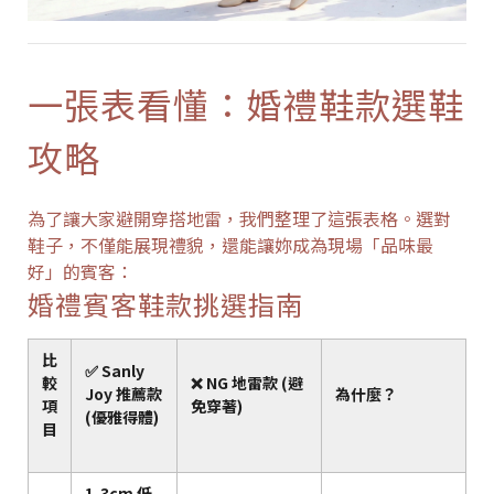
一張表看懂：婚禮鞋款選鞋
攻略
為了讓大家避開穿搭地雷，我們整理了這張表格。選對
鞋子，不僅能展現禮貌，還能讓妳成為現場「品味最
好」的賓客：
婚禮賓客鞋款挑選指南
比
✅ Sanly
較
❌ NG 地雷款 (避
Joy 推薦款
為什麼？
項
免穿著)
(優雅得體)
目
1-3cm 低