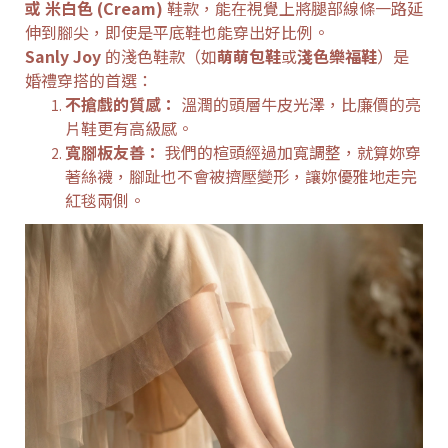
或 米白色 (Cream)
鞋款，能在視覺上將腿部線條一路延
伸到腳尖，即使是平底鞋也能穿出好比例。
Sanly Joy
的淺色鞋款（如
萌萌包鞋
或
淺色樂福鞋
）是
婚禮穿搭的首選：
不搶戲的質感：
溫潤的頭層牛皮光澤，比廉價的亮
片鞋更有高級感。
寬腳板友善：
我們的楦頭經過加寬調整，就算妳穿
著絲襪，腳趾也不會被擠壓變形，讓妳優雅地走完
紅毯兩側。