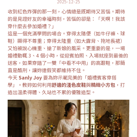
2025-12-25
收到紅色炸彈的那一刻，心情總是既期待又苦惱。期待
的是見證好友的幸福時刻，苦惱的卻是：「天啊！我該
穿什麼去參加婚禮？」
這是一個充滿學問的場合。穿得太隨便（如牛仔褲、球
鞋）顯得不尊重；穿得太隆重（如大露背、拖地長裙）
又怕被說心機重、搶了新娘的風采。更重要的是，一場
婚禮動輒 3、4 個小時，從迎賓拍照、入場就座到最後的
送客，如果穿錯了一雙「中看不中用」的高跟鞋，那簡
直是酷刑，讓妳連假笑都維持不住。
今天
Sanly Joy
要為妳示範完美的「婚禮賓客穿搭
學」。教妳如何利用
舒適的淺色皮鞋
與
精緻小方包
，打
造出溫柔得體、久站也不累的優雅造型。