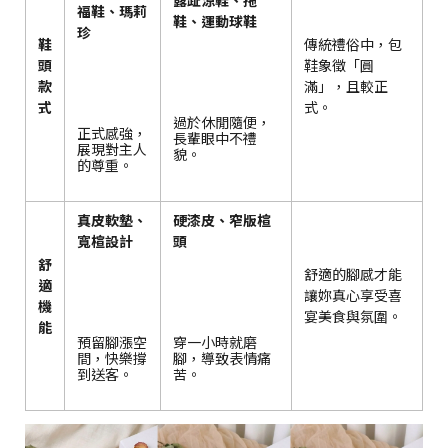
福鞋、瑪莉
鞋、運動球鞋
珍
鞋
傳統禮俗中，包
頭
鞋象徵「圓
款
滿」，且較正
式
式。
過於休閒隨便，
正式感強，
長輩眼中不禮
展現對主人
貌。
的尊重。
真皮軟墊、
硬漆皮、窄版楦
寬楦設計
頭
舒
舒適的腳感才能
適
讓妳真心享受喜
機
宴美食與氛圍。
能
預留腳漲空
穿一小時就磨
間，快樂撐
腳，導致表情痛
到送客。
苦。