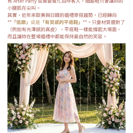
有 After Party 或需要幫忙招呼客人，細跟鞋只會讓妳的
小腿肌在尖叫。
其實，近年來歐美與日韓的婚禮穿搭趨勢，已經轉向
**
「低跟」
或是
「有質感的平底鞋」
**。只要材質選對了
（例如有光澤感的真皮），平底鞋一樣能撐起大場面，
而且讓妳在整場婚禮中都能保持最自然的笑容。