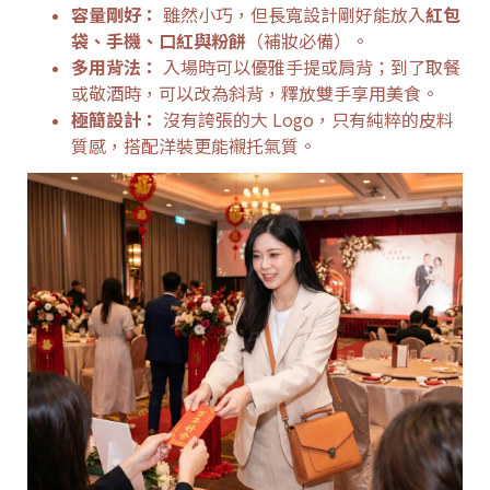
容量剛好：
雖然小巧，但長寬設計剛好能放入
紅包
袋、手機、口紅與粉餅
（補妝必備）。
多用背法：
入場時可以優雅手提或肩背；到了取餐
或敬酒時，可以改為斜背，釋放雙手享用美食。
極簡設計：
沒有誇張的大 Logo，只有純粹的皮料
質感，搭配洋裝更能襯托氣質。