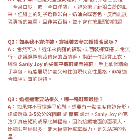
「全身白紗」或「全白洋裝」，避免搶了新娘白紗的風
采。但腳上的鞋子選擇
米白、奶油白或杏色
，反而能展
現清新的氣質，且非常百搭，並不會有搶風頭的問題。
Q2：如果我不穿洋裝，穿褲裝去參加婚禮合適嗎？
A：
當然可以！近年來
俐落的褲裝
或
西裝褲穿搭
非常流
行。建議選擇剪裁修身的西裝褲，搭配一件絲質上衣，
腳踩
Sanly Joy 的尖頭平底鞋或樂福鞋
，手上拿個精緻
手拿包，就能展現帥氣又知性的現代女性風格，非常適
合職場同事的婚禮。
Q3：婚禮通常要站很久，哪一種鞋跟最穩？
A：
如果妳不習慣穿平底鞋，想要有一點高度修飾身形，
建議選擇
3-5公分的粗跟
或
厚底
設計。Sanly Joy 的克
洛伊真皮短靴或厚底樂福鞋，因為接觸地面的面積大，
比細跟鞋穩很多，能大幅減輕腳掌壓力，是久站族的救
星。