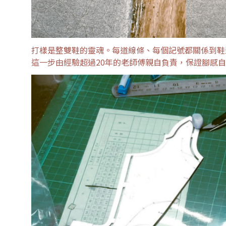
打樣是整雙鞋的靈魂。每道線條、每個記號都關係到鞋
這一步由經驗超過20年的老師傅親自負責，保證腳感