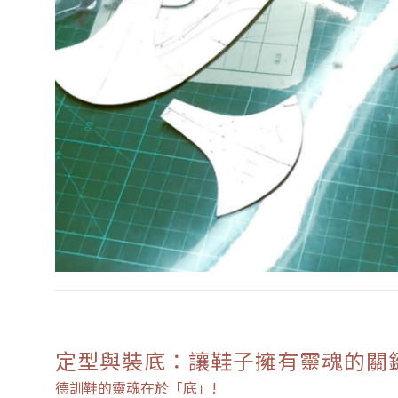
定型與裝底：讓鞋子擁有靈魂的關
德訓鞋的靈魂在於「底」!