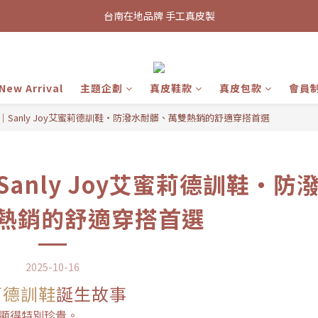
新會員招募中 首次加入領取100元購物金
台南在地品牌 手工真皮製
台南在地品牌 手工真皮製
New Arrival
主題企劃
真皮鞋款
真皮包款
會員
Sanly Joy艾蜜莉德訓鞋・防潑水耐髒、萬雙熱銷的舒適穿搭首選
anly Joy艾蜜莉德訓鞋・防
熱銷的舒適穿搭首選
2025-10-16
蜜莉德訓鞋
誕生故事
顯得特別珍貴。