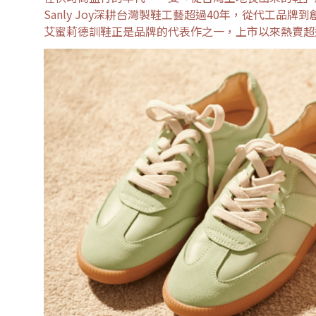
Sanly Joy深耕台灣製鞋工藝超過40年，從代工
艾蜜莉德訓鞋正是品牌的代表作之一，上市以來熱賣超