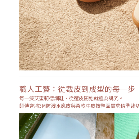
職人工藝：從裁皮到成型的每一步
每一雙艾蜜莉德訓鞋，從選皮開始就極為講究。
師傅會將3M防潑水麂皮與柔軟牛皮按鞋面需求精準裁