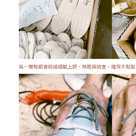
每一雙鞋都會經過細膩上膠、熱壓與檢查，確保不鬆脫