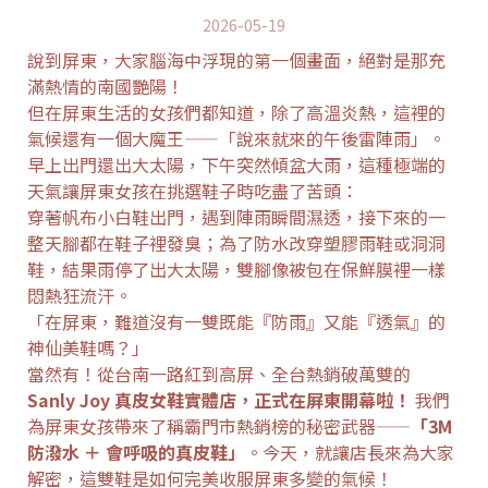
2026-05-19
說到屏東，大家腦海中浮現的第一個畫面，絕對是那充
滿熱情的南國艷陽！
但在屏東生活的女孩們都知道，除了高溫炎熱，這裡的
氣候還有一個大魔王——「說來就來的午後雷陣雨」。
早上出門還出大太陽，下午突然傾盆大雨，這種極端的
天氣讓屏東女孩在挑選鞋子時吃盡了苦頭：
穿著帆布小白鞋出門，遇到陣雨瞬間濕透，接下來的一
整天腳都在鞋子裡發臭；為了防水改穿塑膠雨鞋或洞洞
鞋，結果雨停了出大太陽，雙腳像被包在保鮮膜裡一樣
悶熱狂流汗。
「在屏東，難道沒有一雙既能『防雨』又能『透氣』的
神仙美鞋嗎？」
當然有！從台南一路紅到高屏、全台熱銷破萬雙的
Sanly Joy 真皮女鞋實體店，正式在屏東開幕啦！
我們
為屏東女孩帶來了稱霸門市熱銷榜的秘密武器——
「3M
防潑水 ＋ 會呼吸的真皮鞋」
。今天，就讓店長來為大家
解密，這雙鞋是如何完美收服屏東多變的氣候！