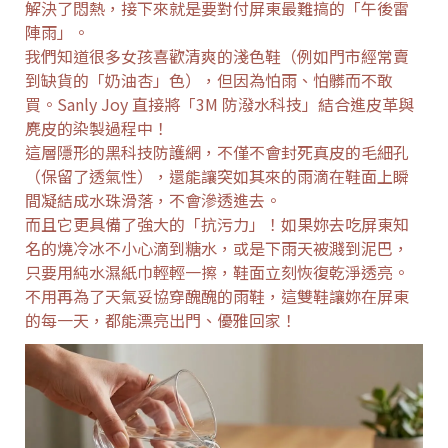
解決了悶熱，接下來就是要對付屏東最難搞的「午後雷
陣雨」。
我們知道很多女孩喜歡清爽的淺色鞋（例如門市經常賣
到缺貨的「奶油杏」色），但因為怕雨、怕髒而不敢
買。Sanly Joy 直接將「3M 防潑水科技」結合進皮革與
麂皮的染製過程中！
這層隱形的黑科技防護網，不僅不會封死真皮的毛細孔
（保留了透氣性），還能讓突如其來的雨滴在鞋面上瞬
間凝結成水珠滑落，不會滲透進去。
而且它更具備了強大的「抗污力」！如果妳去吃屏東知
名的燒冷冰不小心滴到糖水，或是下雨天被濺到泥巴，
只要用純水濕紙巾輕輕一擦，鞋面立刻恢復乾淨透亮。
不用再為了天氣妥協穿醜醜的雨鞋，這雙鞋讓妳在屏東
的每一天，都能漂亮出門、優雅回家！