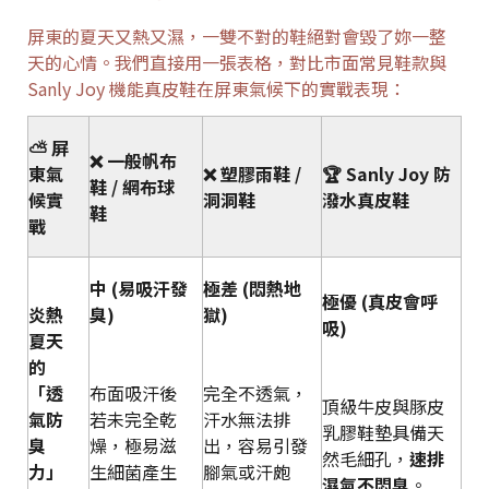
屏東的夏天又熱又濕，一雙不對的鞋絕對會毀了妳一整
天的心情。我們直接用一張表格，對比市面常見鞋款與
Sanly Joy 機能真皮鞋在屏東氣候下的實戰表現：
⛅ 屏
❌ 一般帆布
東氣
❌ 塑膠雨鞋 /
🏆 Sanly Joy 防
鞋 / 網布球
候實
洞洞鞋
潑水真皮鞋
鞋
戰
中 (易吸汗發
極差 (悶熱地
極優 (真皮會呼
炎熱
臭)
獄)
吸)
夏天
的
「透
布面吸汗後
完全不透氣，
頂級牛皮與豚皮
氣防
若未完全乾
汗水無法排
乳膠鞋墊具備天
臭
燥，極易滋
出，容易引發
然毛細孔，
速排
力」
生細菌產生
腳氣或汗皰
濕氣不悶臭
。