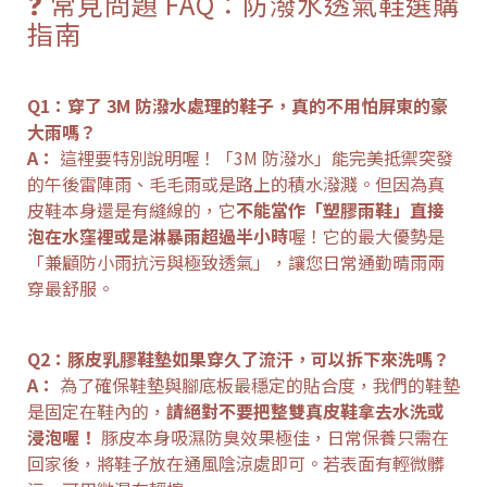
❓ 常見問題 FAQ：防潑水透氣鞋選購
指南
Q1：穿了 3M 防潑水處理的鞋子，真的不用怕屏東的豪
大雨嗎？
A：
這裡要特別說明喔！「3M 防潑水」能完美抵禦突發
的午後雷陣雨、毛毛雨或是路上的積水潑濺。但因為真
皮鞋本身還是有縫線的，它
不能當作「塑膠雨鞋」直接
泡在水窪裡或是淋暴雨超過半小時
喔！它的最大優勢是
「兼顧防小雨抗污與極致透氣」，讓您日常通勤晴雨兩
穿最舒服。
Q2：豚皮乳膠鞋墊如果穿久了流汗，可以拆下來洗嗎？
A：
為了確保鞋墊與腳底板最穩定的貼合度，我們的鞋墊
是固定在鞋內的，
請絕對不要把整雙真皮鞋拿去水洗或
浸泡喔！
豚皮本身吸濕防臭效果極佳，日常保養只需在
回家後，將鞋子放在通風陰涼處即可。若表面有輕微髒