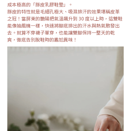
成本極高的「豚皮乳膠鞋墊」。
豚皮的特性就是毛細孔極大、吸濕排汗的效果堪稱皮革
之冠！當屏東的艷陽把氣溫飆升到 30 度以上時，這雙鞋
能像抽風機一樣，快速將腳底排出的汗水與熱氣散發出
去。就算不穿襪子單穿，也能讓雙腳保持一整天的乾
爽，徹底告別脫鞋時的尷尬異味！