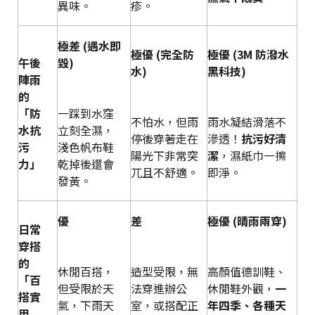
異味。
疹。
極差 (遇水即
極優 (完全防
極優 (3M 防潑水
午後
毀)
水)
黑科技)
陣雨
的
「防
一踩到水窪
不怕水，但雨
雨水凝結滑落不
水抗
立刻全濕，
停後穿著走在
滲透！
抗污好清
污
淺色帆布鞋
陽光下非常突
潔
，濕紙巾一擦
力」
乾掉後還會
兀且不舒適。
即淨。
發黃。
優
差
極優 (晴雨兩穿)
日常
穿搭
的
休閒百搭，
造型受限，無
高顏值德訓鞋、
「百
但受限於天
法穿進辦公
休閒鞋外觀，
一
搭實
氣，下雨天
室，或搭配正
年四季、各種天
用