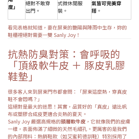
絕對不敢穿
式微休閒服
氣皆可完美穿
度」
出門。
裝。
搭
。
看完表格就知道，要在屏東的艷陽與陣雨中生存，妳的
鞋櫃裡絕對需要一雙 Sanly Joy！
抗熱防臭對策：會呼吸的
「頂級軟牛皮 ＋ 豚皮乳膠
鞋墊」
很多客人來到屏東門市都會問：「屏東這麼熱，穿真皮
鞋不會悶嗎？」
這絕對是最大的迷思！其實，品質好的「真皮」遠比帆
布或塑膠合成皮更適合炎熱的夏天。
Sanly Joy 嚴選高規格的
頭層軟牛皮
，它就像我們的皮膚
一樣，表面佈滿了細微的天然毛細孔。更厲害的是我們
的內部用料：熱銷鞋款（如艾蜜莉德訓鞋）特別採用了