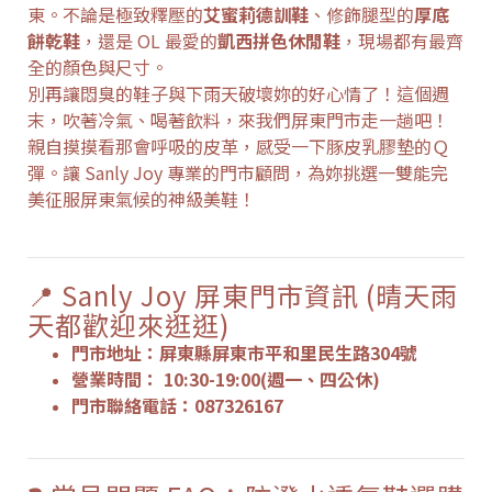
東。不論是極致釋壓的
艾蜜莉德訓鞋
、修飾腿型的
厚底
餅乾鞋
，還是 OL 最愛的
凱西拼色休閒鞋
，現場都有最齊
全的顏色與尺寸。
別再讓悶臭的鞋子與下雨天破壞妳的好心情了！這個週
末，吹著冷氣、喝著飲料，來我們屏東門市走一趟吧！
親自摸摸看那會呼吸的皮革，感受一下豚皮乳膠墊的Ｑ
彈。讓 Sanly Joy 專業的門市顧問，為妳挑選一雙能完
美征服屏東氣候的神級美鞋！
📍 Sanly Joy 屏東門市資訊 (晴天雨
天都歡迎來逛逛)
門市地址：屏東縣屏東市平和里民生路304號
營業時間： 10:30-19:00(週一、四公休)
門市聯絡電話：087326167