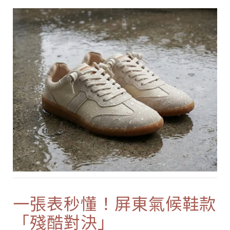
一張表秒懂！屏東氣候鞋款
「殘酷對決」